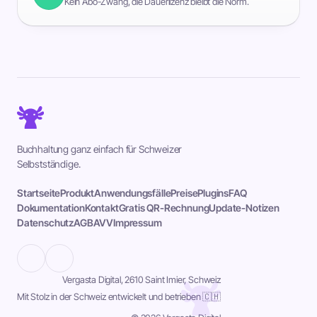
Kein Abo-Zwang, die Dauerlizenz bleibt die Norm.
Buchhaltung ganz einfach für Schweizer
Selbstständige.
Startseite
Produkt
Anwendungsfälle
Preise
Plugins
FAQ
Dokumentation
Kontakt
Gratis QR-Rechnung
Update-Notizen
Datenschutz
AGB
AVV
Impressum
Vergasta Digital, 2610 Saint Imier, Schweiz
Mit Stolz in der Schweiz entwickelt und betrieben 🇨🇭