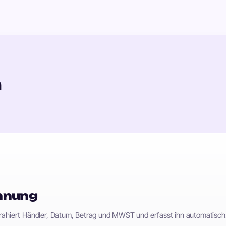
n
nnung
xtrahiert Händler, Datum, Betrag und MWST und erfasst ihn automatisch