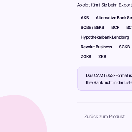
Axolot führt Sie beim Expor
AKB
Alternative Bank S
BCBE / BEKB
BCF
BC
Hypothekarbank Lenzburg
Revolut Business
SGKB
ZGKB
ZKB
Das CAMT.053-Format ist
Ihre Bank nicht in der Li
Zurück zum Produkt