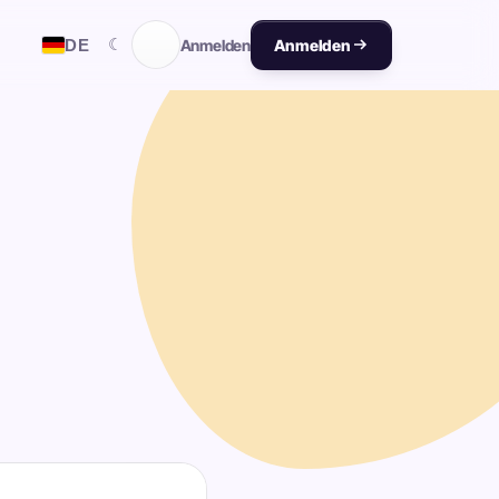
☾
DE
Anmelden
Anmelden