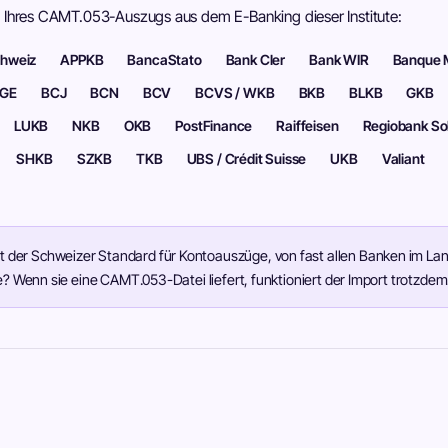
t Ihres CAMT.053-Auszugs aus dem E-Banking dieser Institute:
chweiz
APPKB
BancaStato
Bank Cler
Bank WIR
Banque 
GE
BCJ
BCN
BCV
BCVS / WKB
BKB
BLKB
GKB
LUKB
NKB
OKB
PostFinance
Raiffeisen
Regiobank So
SHKB
SZKB
TKB
UBS / Crédit Suisse
UKB
Valiant
 der Schweizer Standard für Kontoauszüge, von fast allen Banken im La
ste? Wenn sie eine CAMT.053-Datei liefert, funktioniert der Import trotzdem