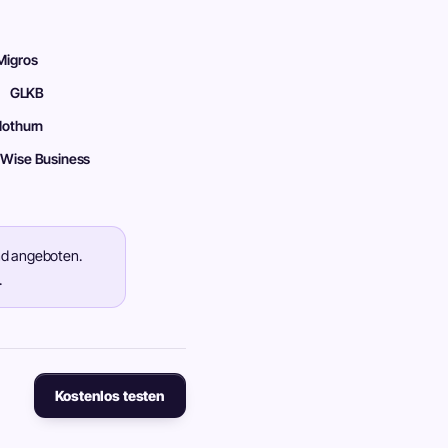
Migros
GLKB
lothurn
Wise Business
nd angeboten.
.
Kostenlos testen