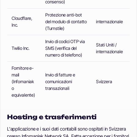
consenso)
Protezione anti-bot
Cloudflare,
del modulo di contatto
internazionale
Inc.
(Turnstile)
Invio di codici OTP via
Stati Uniti /
Twilio Inc.
SMS (verifica del
internazionale
numero di telefono)
Fornitore e-
mail
Invio di fatture e
(Infomaniak
comunicazioni
Svizzera
o
transazionali
equivalente)
Hosting e trasferimenti
L'applicazione e i suoi dati contabili sono ospitati in Svizzera
presso Infomaniak Network SA. Fatta eccezione per i fornitori