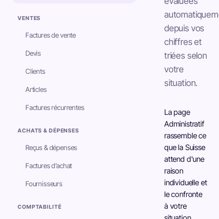
évaluées
automatiquem
VENTES
depuis vos
Factures de vente
chiffres et
Devis
triées selon
votre
Clients
situation.
Articles
Factures récurrentes
La page
Administratif
ACHATS & DÉPENSES
rassemble ce
que la Suisse
Reçus & dépenses
attend d'une
Factures d’achat
raison
individuelle et
Fournisseurs
le confronte
à votre
COMPTABILITÉ
situation