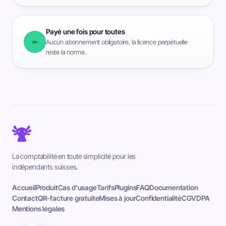
Payé une fois pour toutes
∞
Aucun abonnement obligatoire, la licence perpétuelle
reste la norme.
La comptabilité en toute simplicité pour les
indépendants suisses.
Accueil
Produit
Cas d'usage
Tarifs
Plugins
FAQ
Documentation
Contact
QR-facture gratuite
Mises à jour
Confidentialité
CGV
DPA
Mentions légales