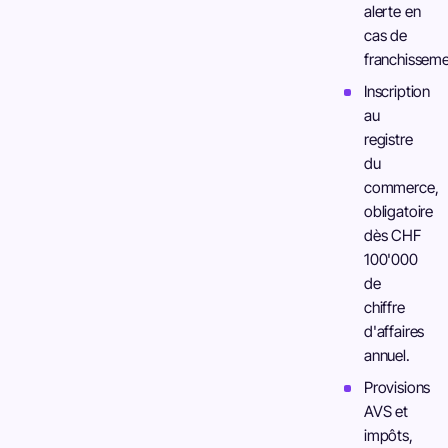
alerte en
cas de
franchisseme
Inscription
au
registre
du
commerce,
obligatoire
dès CHF
100'000
de
chiffre
d'affaires
annuel.
Provisions
AVS et
impôts,