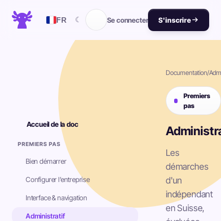
☾
FR
Se connecter
S'inscrire
Documentation
/
Admi
Premiers
pas
Accueil de la doc
Administra
PREMIERS PAS
Les
Bien démarrer
démarches
Configurer l’entreprise
d'un
indépendant
Interface & navigation
en Suisse,
Administratif