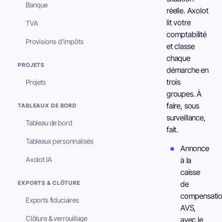
Banque
réelle. Axolot
lit votre
TVA
comptabilité
Provisions d’impôts
et classe
chaque
PROJETS
démarche en
trois
Projets
groupes. À
faire, sous
TABLEAUX DE BORD
surveillance,
Tableau de bord
fait.
Tableaux personnalisés
Annonce
Axolot IA
à la
caisse
EXPORTS & CLÔTURE
de
compensati
Exports fiduciaires
AVS,
Clôture & verrouillage
avec le