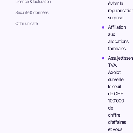
Licence & facturation
éviter la
régularisatio
Sécurité & données
surprise.
Offrir un café
Affiliation
aux
allocations
familiales.
Assujettisse
TVA.
Axolot
surveille
le seuil
de CHF
100'000
de
chiffre
d'affaires
et vous