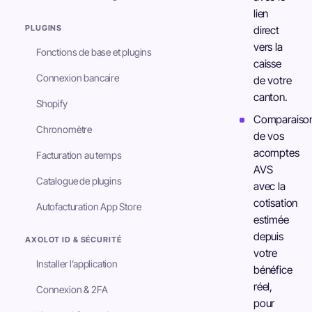
lien
PLUGINS
direct
vers la
Fonctions de base et plugins
caisse
Connexion bancaire
de votre
canton.
Shopify
Comparaiso
Chronomètre
de vos
acomptes
Facturation au temps
AVS
Catalogue de plugins
avec la
cotisation
Autofacturation App Store
estimée
depuis
AXOLOT ID & SÉCURITÉ
votre
Installer l’application
bénéfice
réel,
Connexion & 2FA
pour