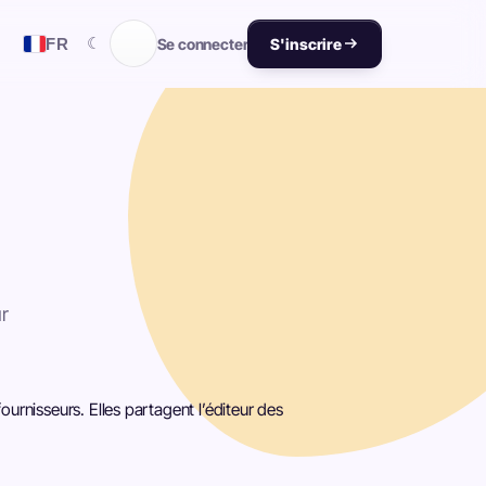
☾
FR
Se connecter
S'inscrire
r
urnisseurs. Elles partagent l’éditeur des