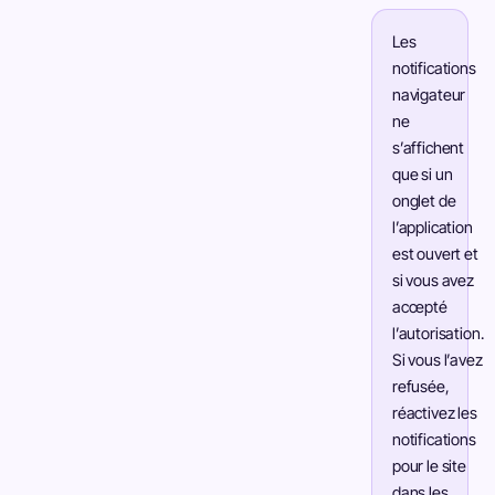
Les
notifications
navigateur
ne
s’affichent
que si un
onglet de
l’application
est ouvert et
si vous avez
accepté
l’autorisation.
Si vous l’avez
refusée,
réactivez les
notifications
pour le site
dans les