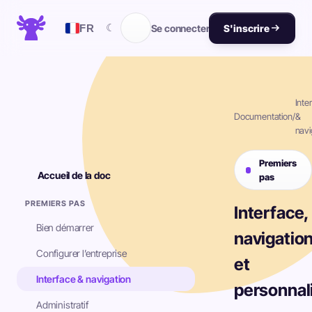
☾
FR
Se connecter
S'inscrire
Inte
Documentation
/
&
navi
Premiers
Accueil de la doc
pas
PREMIERS PAS
Interface,
Bien démarrer
navigatio
Configurer l’entreprise
et
Interface & navigation
personnal
Administratif