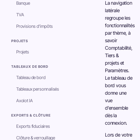
La navigation
Banque
latérale
TVA
regroupe les
fonctionnalités
Provisions d’impôts
par thème, à
savoir
PROJETS
Comptabilité,
Projets
Tiers &
projets et
TABLEAUX DE BORD
Paramètres.
Tableau de bord
Le tableau de
bord vous
Tableaux personnalisés
donne une
vue
Axolot IA
d’ensemble
dès la
EXPORTS & CLÔTURE
connexion.
Exports fiduciaires
Lors de votre
Clôture & verrouillage