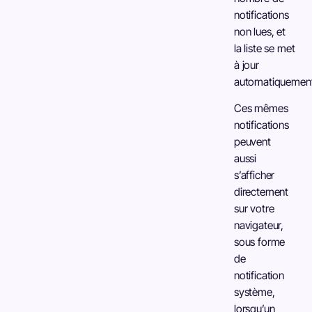
notifications
non lues, et
la liste se met
à jour
automatiquement
Ces mêmes
notifications
peuvent
aussi
s’afficher
directement
sur votre
navigateur,
sous forme
de
notification
système,
lorsqu’un