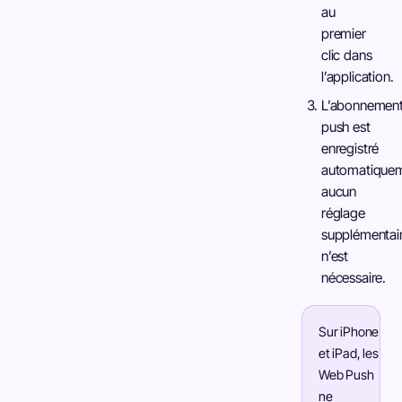
au
premier
clic dans
l’application.
L’abonnemen
push est
enregistré
automatiquem
aucun
réglage
supplémentai
n’est
nécessaire.
Sur iPhone
et iPad, les
Web Push
ne