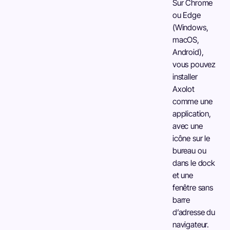
Sur Chrome
ou Edge
(Windows,
macOS,
Android),
vous pouvez
installer
Axolot
comme une
application,
avec une
icône sur le
bureau ou
dans le dock
et une
fenêtre sans
barre
d’adresse du
navigateur.