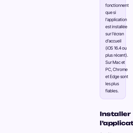
fonctionnent
que si
l’application
est installée
sur l’écran
d’accueil
(iOS 16.4 ou
plus récent).
Sur Mac et
PC, Chrome
et Edge sont
les plus
fiables.
Installer
l’applica