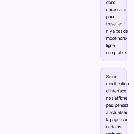
donc
nécessaire
pour
travailler. Il
n’y a pas de
mode hors-
ligne
comptable.
Si une
modification
d’interface
ne s’affiche
pas, pensez
à actualiser
la page, car
certains
réglages