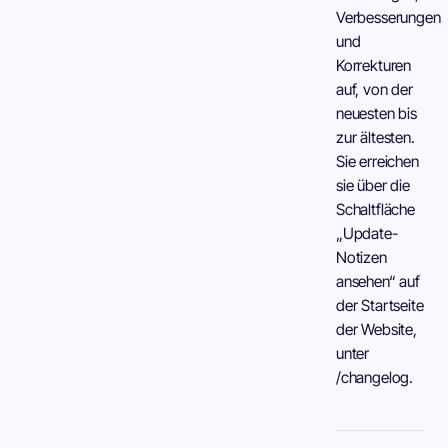
Verbesserungen
und
Korrekturen
auf, von der
neuesten bis
zur ältesten.
Sie erreichen
sie über die
Schaltfläche
„Update-
Notizen
ansehen“ auf
der Startseite
der Website,
unter
/changelog.