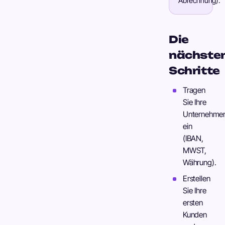
Abrechnung).
Die
nächste
Schritte
Tragen
Sie Ihre
Unternehmen
ein
(IBAN,
MWST,
Währung).
Erstellen
Sie Ihre
ersten
Kunden