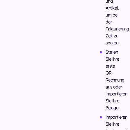
und
Artikel,
um bei
der
Fakturierung
Zeit zu
sparen.
Stellen
Sie Ihre
erste
QR-
Rechnung
aus oder
importieren
Sie Ihre
Belege.
Importieren
Sie Ihre