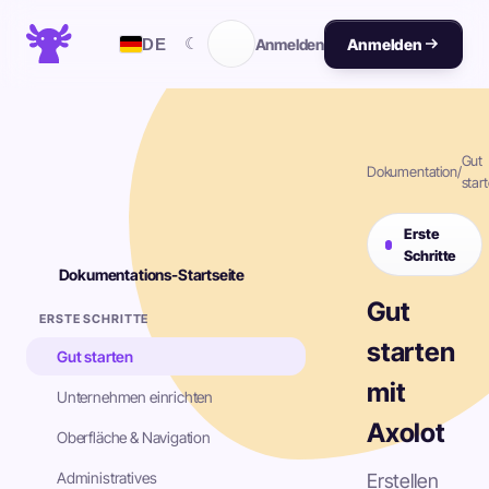
☾
DE
Anmelden
Anmelden
Gut
Dokumentation
/
star
Erste
Schritte
Dokumentations-Startseite
Gut
ERSTE SCHRITTE
starten
Gut starten
mit
Unternehmen einrichten
Axolot
Oberfläche & Navigation
Administratives
Erstellen