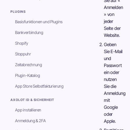
Sie auf «
Anmelden
PLUGINS
» von
jeder
Basisfunktionen und Plugins
Seite der
Bankverbindung
Website.
Shopify
Geben
Sie E-Mail
Stoppuhr
und
Zeitabrechnung
Passwort
ein oder
Plugin-Katalog
nutzen
App Store Selbstfakturierung
Sie die
Anmeldung
mit
AXOLOT ID & SICHERHEIT
Google
App installieren
oder
Anmeldung & 2FA
Apple.