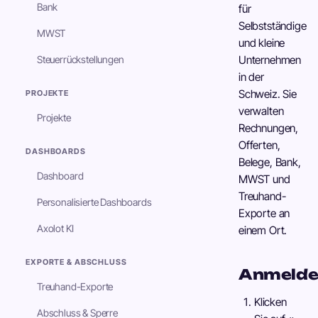
Bank
für
Selbstständige
MWST
und kleine
Steuerrückstellungen
Unternehmen
in der
Schweiz. Sie
PROJEKTE
verwalten
Projekte
Rechnungen,
Offerten,
DASHBOARDS
Belege, Bank,
Dashboard
MWST und
Treuhand-
Personalisierte Dashboards
Exporte an
Axolot KI
einem Ort.
EXPORTE & ABSCHLUSS
Anmelde
Treuhand-Exporte
Klicken
Abschluss & Sperre