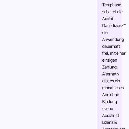
Testphase
schaltet die
Axolot
Dauerlizenz™
die
Anwendung
dauerhaft
frei, mit einer
einzigen
Zahlung.
Alternativ
gibt es ein
monatliches
Abo ohne
Bindung
(siehe
Abschnitt
Lizenz &