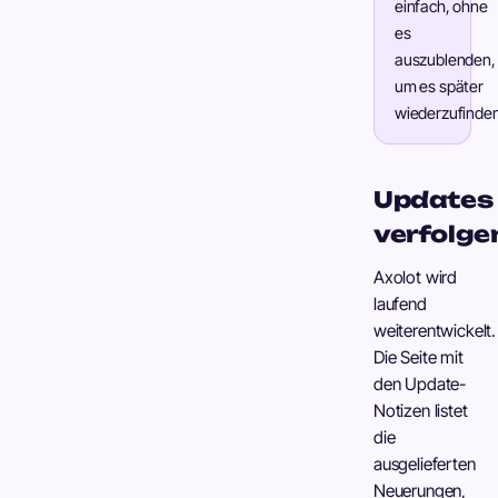
einfach, ohne
es
auszublenden,
um es später
wiederzufinden
Updates
verfolge
Axolot wird
laufend
weiterentwickelt.
Die Seite mit
den Update-
Notizen listet
die
ausgelieferten
Neuerungen,