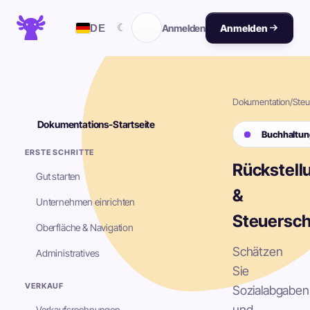
☾
DE
Anmelden
Anmelden
Dokumentation
/
Steu
Dokumentations-Startseite
Buchhaltun
ERSTE SCHRITTE
Rückstell
Gut starten
&
Unternehmen einrichten
Steuersc
Oberfläche & Navigation
Schätzen
Administratives
Sie
VERKAUF
Sozialabgaben
und
Verkaufsrechnungen