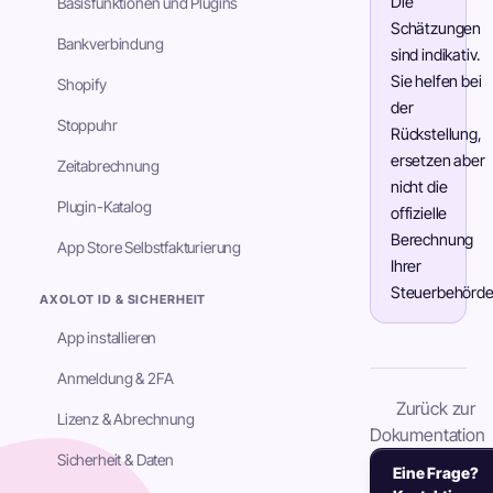
Die
Basisfunktionen und Plugins
Schätzungen
Bankverbindung
sind indikativ.
Sie helfen bei
Shopify
der
Stoppuhr
Rückstellung,
ersetzen aber
Zeitabrechnung
nicht die
Plugin-Katalog
offizielle
Berechnung
App Store Selbstfakturierung
Ihrer
Steuerbehörde
AXOLOT ID & SICHERHEIT
App installieren
Anmeldung & 2FA
Zurück zur
Lizenz & Abrechnung
Dokumentation
Sicherheit & Daten
Eine Frage?