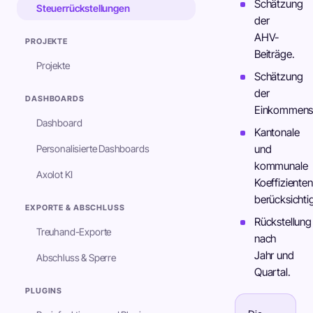
Schätzung
Steuerrückstellungen
der
AHV-
PROJEKTE
Beiträge.
Projekte
Schätzung
der
DASHBOARDS
Einkommenss
Dashboard
Kantonale
Personalisierte Dashboards
und
kommunale
Axolot KI
Koeffizienten
berücksichtig
EXPORTE & ABSCHLUSS
Rückstellung
Treuhand-Exporte
nach
Jahr und
Abschluss & Sperre
Quartal.
PLUGINS