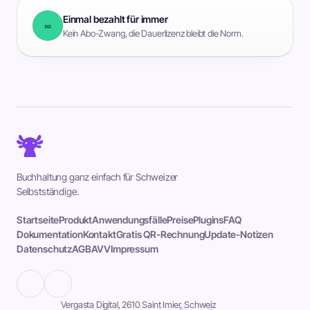
Einmal bezahlt für immer
∞
Kein Abo-Zwang, die Dauerlizenz bleibt die Norm.
Buchhaltung ganz einfach für Schweizer
Selbstständige.
Startseite
Produkt
Anwendungsfälle
Preise
Plugins
FAQ
Dokumentation
Kontakt
Gratis QR-Rechnung
Update-Notizen
Datenschutz
AGB
AVV
Impressum
Vergasta Digital, 2610 Saint Imier, Schweiz