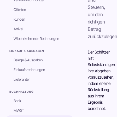
Steuern,
Offerten
um den
Kunden
richtigen
Betrag
Artikel
zurückzulegen
Wiederkehrende Rechnungen
EINKAUF & AUSGABEN
Der Schätzer
hilft
Belege & Ausgaben
Selbstständigen,
Einkaufsrechnungen
ihre Abgaben
vorauszusehen,
Lieferanten
indem er eine
Rückstellung
BUCHHALTUNG
aus Ihrem
Bank
Ergebnis
berechnet.
MWST