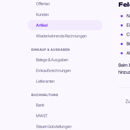
Fel
Offerten
Kunden
N
E
Artikel
C
Wiederkehrende Rechnungen
B
EINKAUF & AUSGABEN
A
Belege & Ausgaben
Beim E
Einkaufsrechnungen
hinzu
Lieferanten
BUCHHALTUNG
Zu
Bank
MWST
Steuerrückstellungen