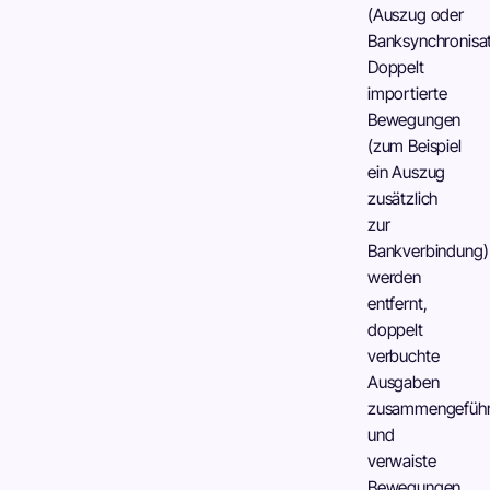
(Auszug oder
Banksynchronisat
Doppelt
importierte
Bewegungen
(zum Beispiel
ein Auszug
zusätzlich
zur
Bankverbindung)
werden
entfernt,
doppelt
verbuchte
Ausgaben
zusammengeführ
und
verwaiste
Bewegungen