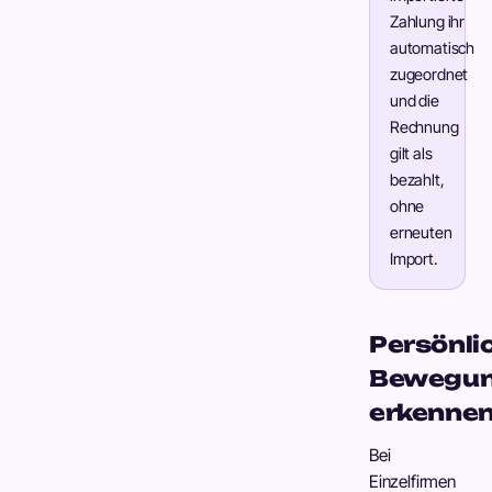
Zahlung ihr
automatisch
zugeordnet
und die
Rechnung
gilt als
bezahlt,
ohne
erneuten
Import.
Persönli
Bewegu
erkenne
Bei
Einzelfirmen