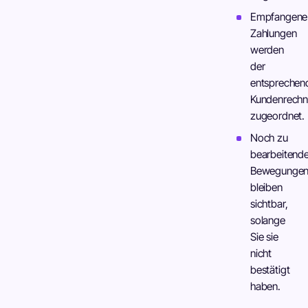
Empfangene
Zahlungen
werden
der
entsprechen
Kundenrech
zugeordnet.
Noch zu
bearbeitend
Bewegunge
bleiben
sichtbar,
solange
Sie sie
nicht
bestätigt
haben.