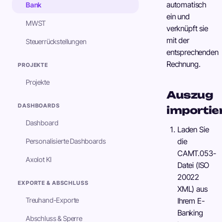
automatisch
Bank
ein und
MWST
verknüpft sie
mit der
Steuerrückstellungen
entsprechenden
Rechnung.
PROJEKTE
Projekte
Auszug
DASHBOARDS
importie
Dashboard
Laden Sie
Personalisierte Dashboards
die
CAMT.053-
Axolot KI
Datei (ISO
20022
EXPORTE & ABSCHLUSS
XML) aus
Treuhand-Exporte
Ihrem E-
Banking
Abschluss & Sperre