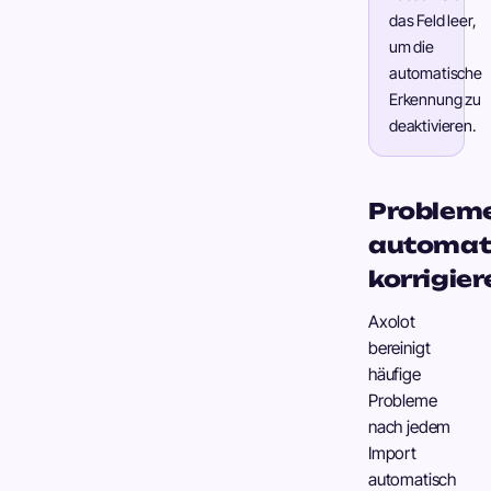
das Feld leer,
um die
automatische
Erkennung zu
deaktivieren.
Problem
automat
korrigier
Axolot
bereinigt
häufige
Probleme
nach jedem
Import
automatisch