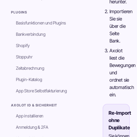
herunter.
Importieren
PLUGINS
Sie sie
Basisfunktionen und Plugins
über die
Seite
Bankverbindung
Bank.
Shopify
Axolot
Stoppuhr
liest die
Bewegungen
Zeitabrechnung
und
Plugin-Katalog
ordnet sie
automatisch
App Store Selbstfakturierung
ein.
AXOLOT ID & SICHERHEIT
Re-Import
App installieren
ohne
Anmeldung & 2FA
Duplikate
Sie können