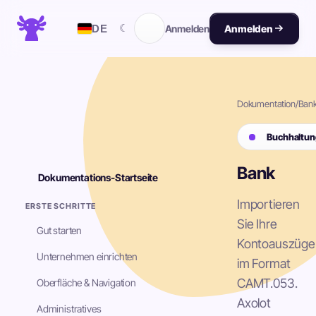
☾
DE
Anmelden
Anmelden
Dokumentation
/
Ban
Buchhaltun
Bank
Dokumentations-Startseite
Importieren
ERSTE SCHRITTE
Sie Ihre
Gut starten
Kontoauszüge
Unternehmen einrichten
im Format
CAMT.053.
Oberfläche & Navigation
Axolot
Administratives