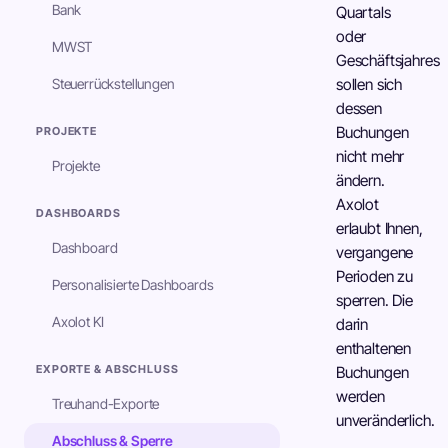
Bank
Quartals
oder
MWST
Geschäftsjahres
Steuerrückstellungen
sollen sich
dessen
Buchungen
PROJEKTE
nicht mehr
Projekte
ändern.
Axolot
DASHBOARDS
erlaubt Ihnen,
Dashboard
vergangene
Perioden zu
Personalisierte Dashboards
sperren. Die
Axolot KI
darin
enthaltenen
EXPORTE & ABSCHLUSS
Buchungen
werden
Treuhand-Exporte
unveränderlich.
Abschluss & Sperre