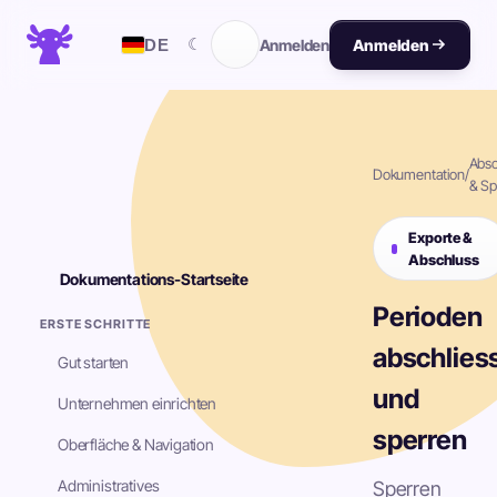
☾
DE
Anmelden
Anmelden
Absc
Dokumentation
/
& Sp
Exporte &
Abschluss
Dokumentations-Startseite
Perioden
ERSTE SCHRITTE
abschlies
Gut starten
und
Unternehmen einrichten
sperren
Oberfläche & Navigation
Administratives
Sperren