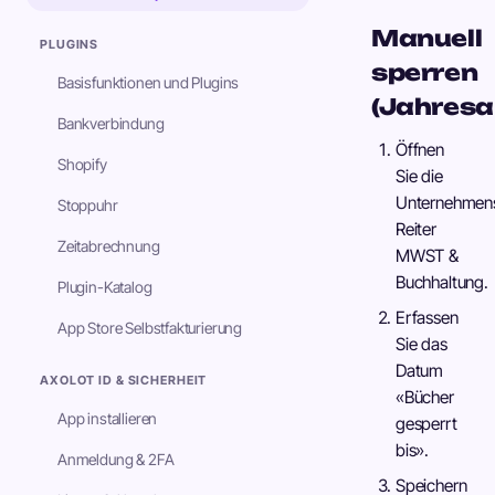
Manuell
PLUGINS
sperren
Basisfunktionen und Plugins
(Jahresa
Bankverbindung
Öffnen
Shopify
Sie die
Unternehmens
Stoppuhr
Reiter
Zeitabrechnung
MWST &
Buchhaltung.
Plugin-Katalog
Erfassen
App Store Selbstfakturierung
Sie das
Datum
AXOLOT ID & SICHERHEIT
«Bücher
App installieren
gesperrt
bis».
Anmeldung & 2FA
Speichern