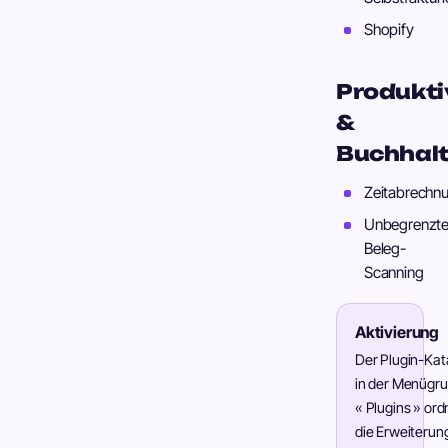
Shopify
Produkti
&
Buchhal
Zeitabrechn
Unbegrenzt
Beleg-
Scanning
Aktivierung
Der Plugin-Kat
in der Menügr
« Plugins » ord
die Erweiterun