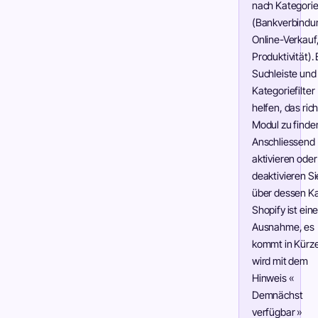
nach Kategori
(Bankverbindu
Online-Verkauf
Produktivität). 
Suchleiste und
Kategoriefilter
helfen, das ric
Modul zu finde
Anschliessend
aktivieren oder
deaktivieren Si
über dessen Ka
Shopify ist ein
Ausnahme, es
kommt in Kürz
wird mit dem
Hinweis «
Demnächst
verfügbar »