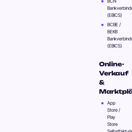
BCN
Bankverbind
(EBICS)
BCBE /
BEKB
Bankverbind
(EBICS)
Online-
Verkauf
&
Marktpl
App
Store /
Play
Store
Selbstfaktur