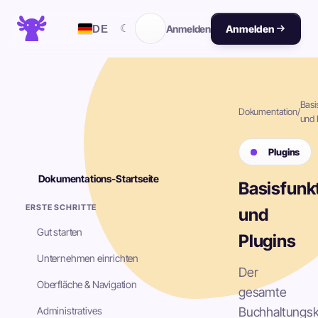
☾
DE
Anmelden
Anmelden
Basi
Dokumentation
/
und 
Plugins
Dokumentations-Startseite
Basisfunk
ERSTE SCHRITTE
und
Gut starten
Plugins
Unternehmen einrichten
Der
Oberfläche & Navigation
gesamte
Administratives
Buchhaltungs