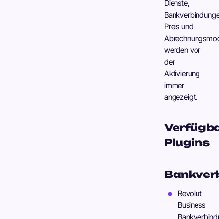
Dienste,
Bankverbindunge
Preis und
Abrechnungsmod
werden vor
der
Aktivierung
immer
angezeigt.
Verfügb
Plugins
Bankver
Revolut
Business
Bankverbind