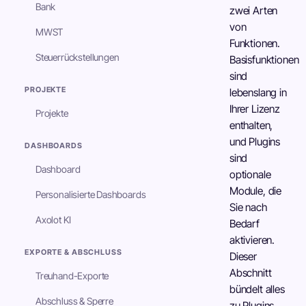
Bank
zwei Arten
von
MWST
Funktionen.
Steuerrückstellungen
Basisfunktionen
sind
PROJEKTE
lebenslang in
Ihrer Lizenz
Projekte
enthalten,
und Plugins
DASHBOARDS
sind
Dashboard
optionale
Module, die
Personalisierte Dashboards
Sie nach
Axolot KI
Bedarf
aktivieren.
EXPORTE & ABSCHLUSS
Dieser
Abschnitt
Treuhand-Exporte
bündelt alles
Abschluss & Sperre
zu Plugins,