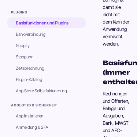
damit sie
PLUGINS
nicht mit
dem Kern der
Basisfunktionen und Plugins
Anwendung
Bankverbindung
vermischt
werden.
Shopify
Stoppuhr
Basisfun
Zeitabrechnung
(immer
Plugin-Katalog
enthalte
App Store Selbstfakturierung
Rechnungen
und Offerten,
AXOLOT ID & SICHERHEIT
Belege und
Ausgaben,
App installieren
Bank, MWST
Anmeldung & 2FA
und AFC-