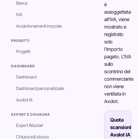
Banca
è
assoggettata
IVA
all'IVA, viene
Accantonamenti imposte
mostrato e
registrato
PROGETTI
solo
l'importo
Progetti
pagato. L'IVA
sullo
DASHBOARD
scontrino del
Dashboard
commerciante
non viene
Dashboard personalizzate
ventilata in
Axolot IA
Axolot.
EXPORT E CHIUSURA
Quota
Export fiduciari
scansioni
Axolot IA
Chiusura & blocco