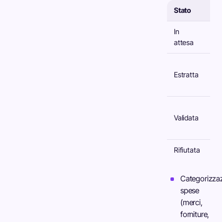
Stato
Si
In
Ca
attesa
pe
Dat
Estratta
au
da
Co
Validata
vo
co
Rifiutata
Sc
Categorizza
spese
(merci,
forniture,