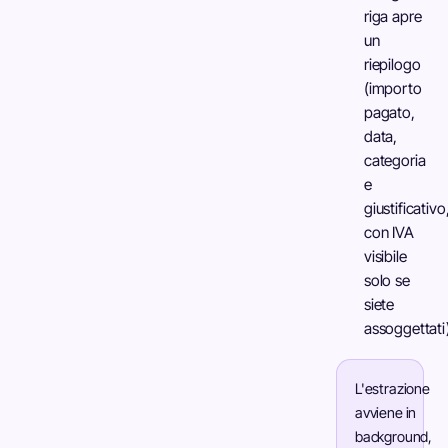
riga apre
un
riepilogo
(importo
pagato,
data,
categoria
e
giustificativo
con IVA
visibile
solo se
siete
assoggettati
L'estrazione
avviene in
background,