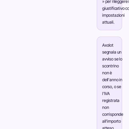
» per rileggere i
giustificativo c
impostazioni
attuali.
Axolot
segnala un
avviso se lo
scontrino
non è
dell'anno in
corso, o se
l'IVA
registrata
non
corrisponde
all'importo
atteso