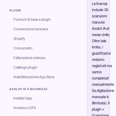
La licenza
include 30
PLUGIN
scansioni
Funzioni di base e plugin
ricevute
Axolot IA al
Connessione bancaria
mese civile.
Shopify
Oltre tale
limite, i
Cronometro
giustificativi
Fatturazione a tempo
restano
registrati ma
Catalogo plugin
vanno
Autofatturazione App Store
completati
manualmente
AXOLOT ID E SICUREZZA
(la digitazione
manuale è
Installa l'app
illimitata). Il
Accesso e 2FA
plugin «
Scansione