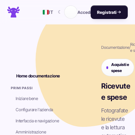
☾
IT
Accedi
Registrati
Ri
Documentazione
/
e 
Acquisti e
spese
Home documentazione
Ricevute
PRIMI PASSI
e spese
Iniziare bene
Configurare l'azienda
Fotografate
le ricevute
Interfaccia e navigazione
e la lettura
Amministrazione