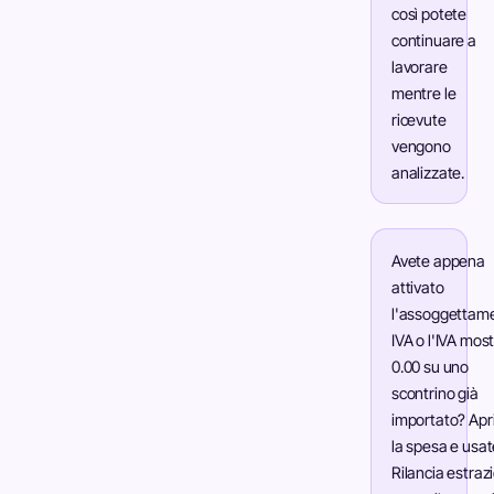
così potete
continuare a
lavorare
mentre le
ricevute
vengono
analizzate.
Avete appena
attivato
l'assoggettam
IVA o l'IVA mos
0.00 su uno
scontrino già
importato? Apr
la spesa e usat
Rilancia estraz