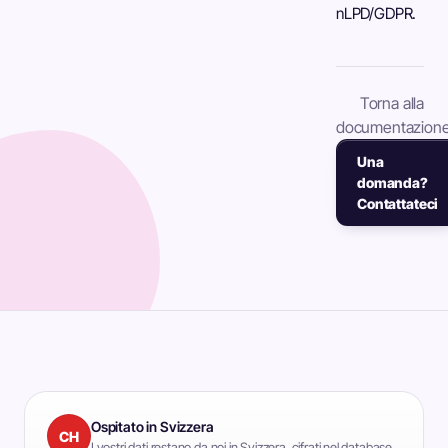
nLPD/GDPR.
Torna alla
documentazion
Una
domanda?
Contattateci
Ospitato in Svizzera
CH
I vostri dati restano da noi in Svizzera, cifrati nel database.