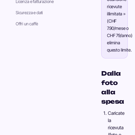
Licenza e fatturazione
ricevute
Sicurezza e dati
illimitata »
(CHF
Offri un caffè
7.90/mese o
CHF 79/anno)
elimina
questo limite.
Dalla
foto
alla
spesa
Caricate
la
ricevuta
(foto o