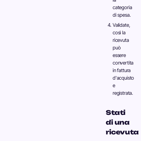
categoria
di spesa.
Validate,
così la
ricevuta
può
essere
convertita
in fattura
d'acquisto
e
registrata.
Stati
di una
ricevuta