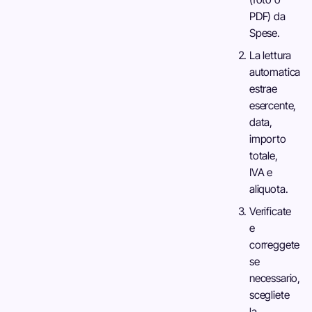
PDF) da
Spese.
La lettura
automatica
estrae
esercente,
data,
importo
totale,
IVA e
aliquota.
Verificate
e
correggete
se
necessario,
scegliete
la