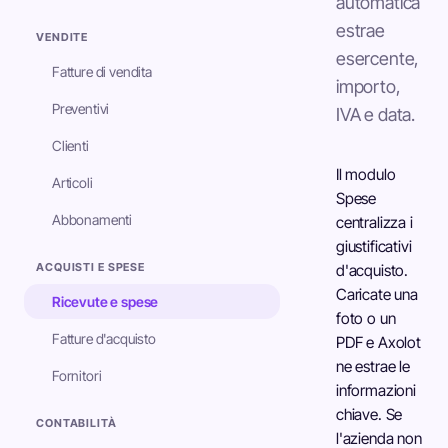
automatica
estrae
VENDITE
esercente,
Fatture di vendita
importo,
Preventivi
IVA e data.
Clienti
Il modulo
Articoli
Spese
Abbonamenti
centralizza i
giustificativi
ACQUISTI E SPESE
d'acquisto.
Caricate una
Ricevute e spese
foto o un
Fatture d'acquisto
PDF e Axolot
ne estrae le
Fornitori
informazioni
chiave. Se
CONTABILITÀ
l'azienda non